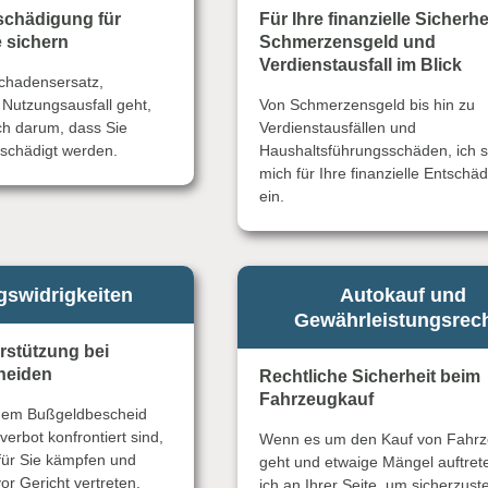
schädigung für
Für Ihre finanzielle Sicherhe
 sichern
Schmerzensgeld und
Verdienstausfall im Blick
chadensersatz,
Nutzungsausfall geht,
Von Schmerzensgeld bis hin zu
h darum, dass Sie
Verdienstausfällen und
schädigt werden.
Haushaltsführungsschäden, ich s
mich für Ihre finanzielle Entschä
ein.
swidrigkeiten
Autokauf und
Gewährleistungsrec
erstützung bei
heiden
Rechtliche Sicherheit beim
Fahrzeugkauf
inem Bußgeldbescheid
erbot konfrontiert sind,
Wenn es um den Kauf von Fahr
für Sie kämpfen und
geht und etwaige Mängel auftrete
or Gericht vertreten.
ich an Ihrer Seite, um sicherzuste