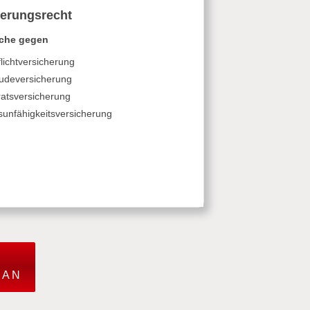
herungsrecht
che gegen
flichtversicherung
udeversicherung
atsversicherung
sunfähigkeitsversicherung
E
 AN